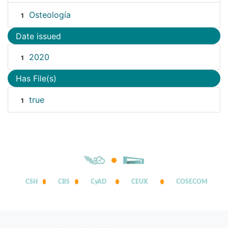
Osteología
1
Date issued
2020
1
Has File(s)
true
1
CSH
CBS
CyAD
CEUX
COSECOM