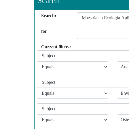
Search
Search:
for
Current filters: