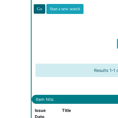
Start a new search
Results 1-1 
Item hits:
Issue
Title
Date