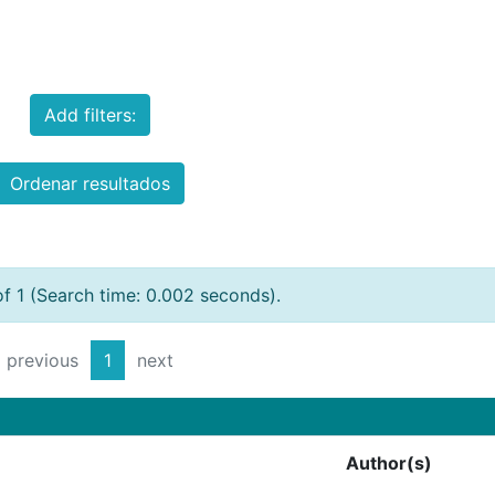
Add filters:
Ordenar resultados
of 1 (Search time: 0.002 seconds).
previous
1
next
Author(s)