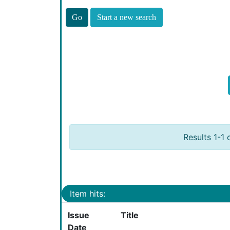
Start a new search
Results 1-1 
Item hits:
Issue
Title
Date