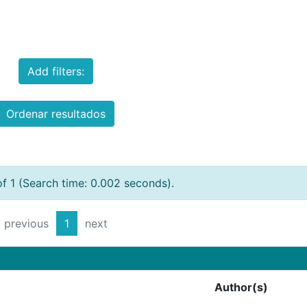
Add filters:
Ordenar resultados
of 1 (Search time: 0.002 seconds).
previous
1
next
Author(s)