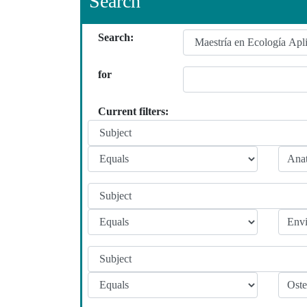
Search
Search:
for
Current filters: