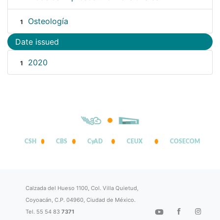
Osteología
1
Date issued
2020
1
CSH
CBS
CyAD
CEUX
COSECOM
Calzada del Hueso 1100, Col. Villa Quietud,
Coyoacán, C.P. 04960, Ciudad de México.
Tel. 55 54 83
7371