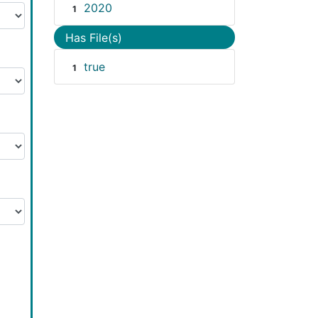
2020
1
Has File(s)
true
1