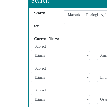
Search
Search:
for
Current filters: