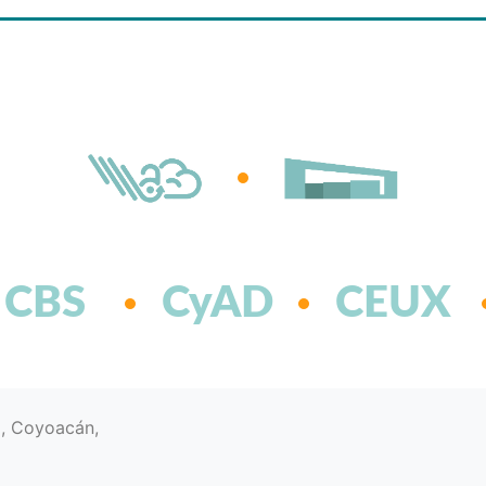
CBS
CyAD
CEUX
d, Coyoacán,