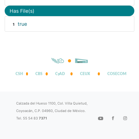
Has File(s)
true
1
CSH
CBS
CyAD
CEUX
COSECOM
Calzada del Hueso 1100, Col. Villa Quietud,
Coyoacán, C.P. 04960, Ciudad de México.
Tel. 55 54 83
7371