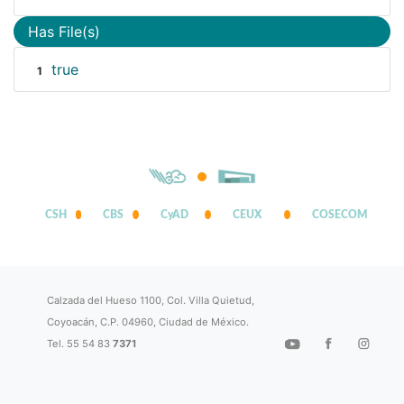
Has File(s)
true
1
CSH
CBS
CyAD
CEUX
COSECOM
Calzada del Hueso 1100, Col. Villa Quietud,
Coyoacán, C.P. 04960, Ciudad de México.
Tel. 55 54 83
7371