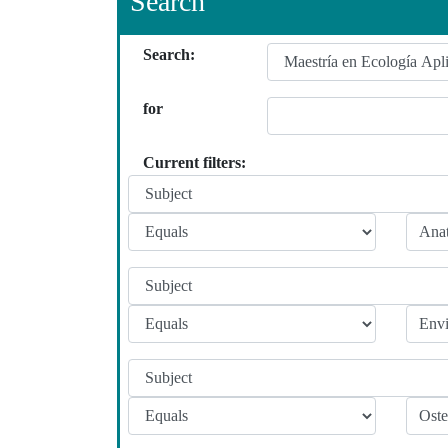
Search
Search:
for
Current filters: