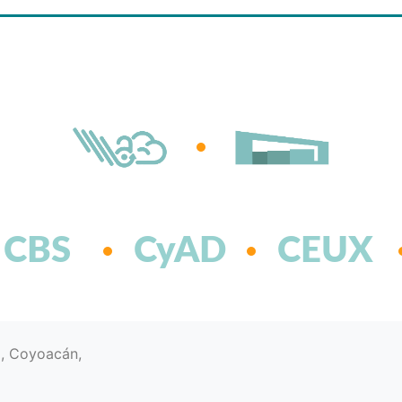
CBS
CyAD
CEUX
d, Coyoacán,