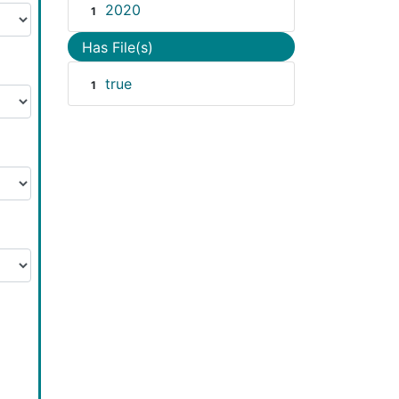
2020
1
Has File(s)
true
1