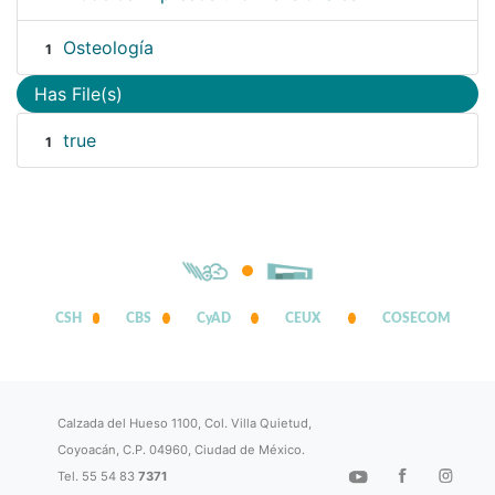
Osteología
1
Has File(s)
true
1
CSH
CBS
CyAD
CEUX
COSECOM
Calzada del Hueso 1100, Col. Villa Quietud,
Coyoacán, C.P. 04960, Ciudad de México.
Tel. 55 54 83
7371