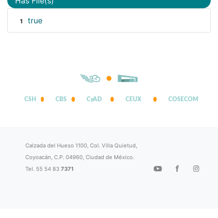
Has File(s)
true
1
CSH
CBS
CyAD
CEUX
COSECOM
Calzada del Hueso 1100, Col. Villa Quietud,
Coyoacán, C.P. 04960, Ciudad de México.
Tel. 55 54 83
7371