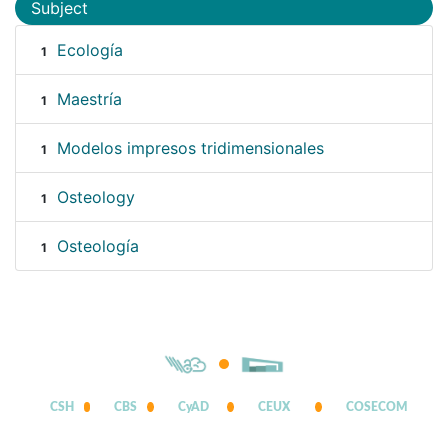
Subject
Ecología
1
Maestría
1
Modelos impresos tridimensionales
1
Osteology
1
Osteología
1
CSH
CBS
CyAD
CEUX
COSECOM