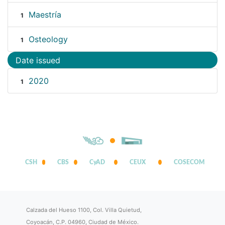
Maestría
1
Osteology
1
Date issued
2020
1
CSH
CBS
CyAD
CEUX
COSECOM
Calzada del Hueso 1100, Col. Villa Quietud,
Coyoacán, C.P. 04960, Ciudad de México.