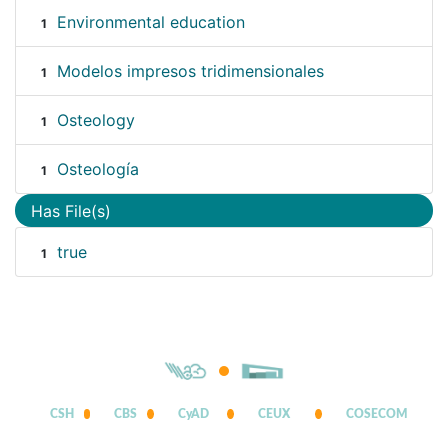
Environmental education
1
Modelos impresos tridimensionales
1
Osteology
1
Osteología
1
Has File(s)
true
1
CSH
CBS
CyAD
CEUX
COSECOM