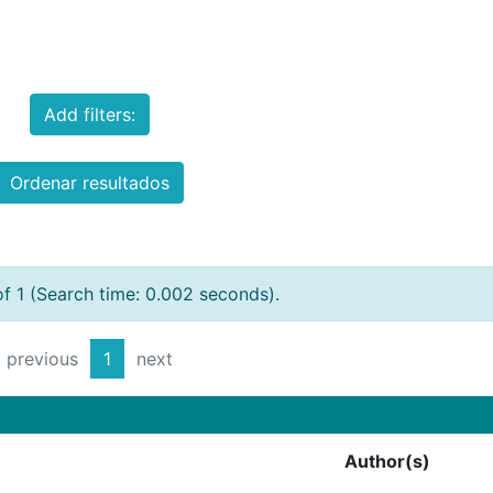
Add filters:
Ordenar resultados
of 1 (Search time: 0.002 seconds).
previous
1
next
Author(s)