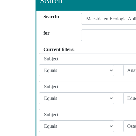
Search
Search:
for
Current filters: