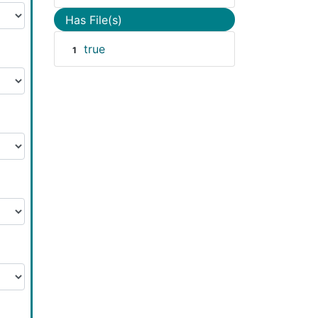
Has File(s)
true
1