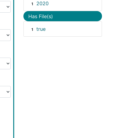
2020
1
Has File(s)
true
1