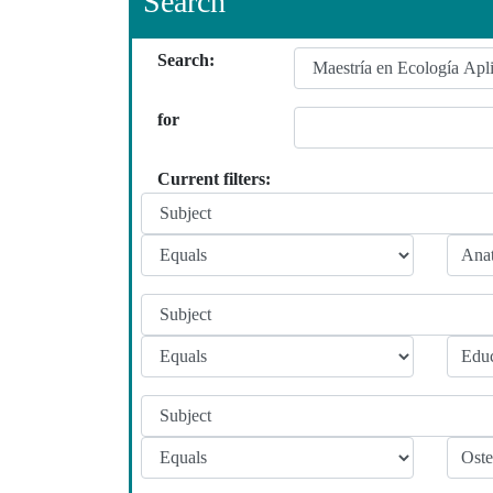
Search
Search:
for
Current filters: