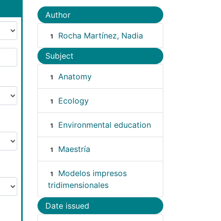
Author
Rocha Martínez, Nadia
1
Subject
Anatomy
1
Ecology
1
Environmental education
1
Maestría
1
Modelos impresos
1
tridimensionales
Date issued