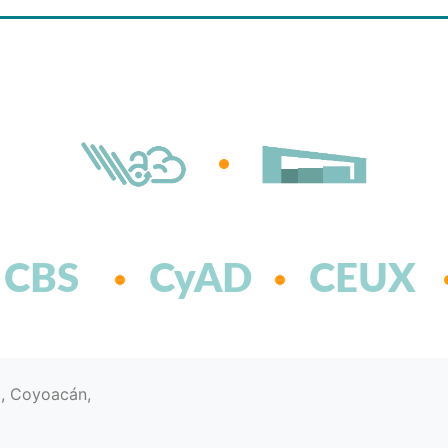
CBS
CyAD
CEUX
d, Coyoacán,