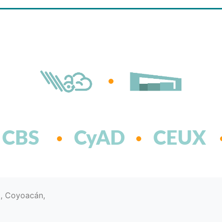
CBS
CyAD
CEUX
d, Coyoacán,