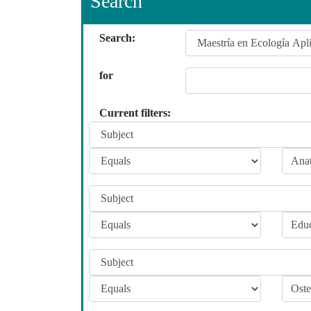
Search
Search:
for
Current filters: