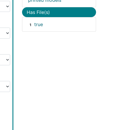
printed models
Has File(s)
true
1