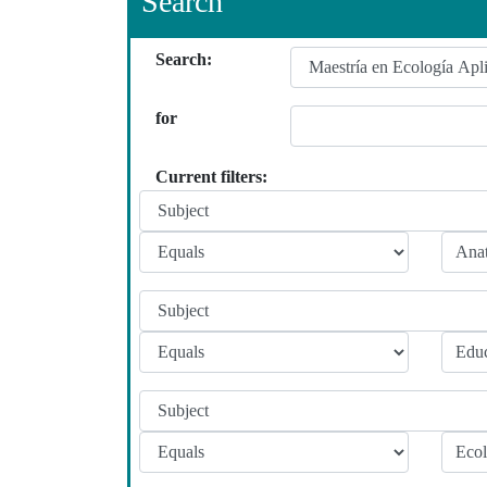
Search
Search:
for
Current filters: