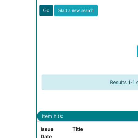
Start a new search
Results 1-1 
Item hits:
Issue
Title
Date