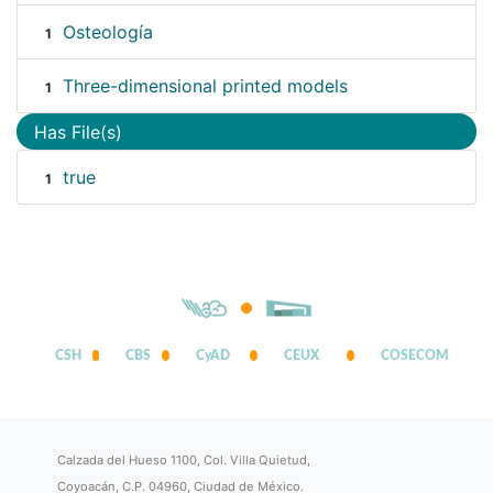
Osteología
1
Three-dimensional printed models
1
Has File(s)
true
1
CSH
CBS
CyAD
CEUX
COSECOM
Calzada del Hueso 1100, Col. Villa Quietud,
Coyoacán, C.P. 04960, Ciudad de México.