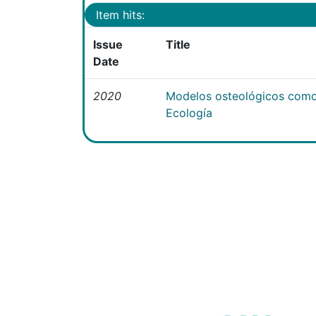
Item hits:
Issue
Title
Date
2020
Modelos osteológicos como
Ecología