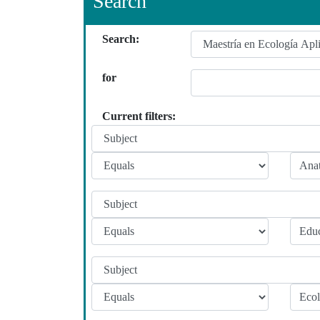
Search
Search:
for
Current filters: