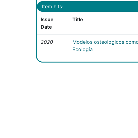
Item hits:
Issue
Title
Date
2020
Modelos osteológicos como
Ecología