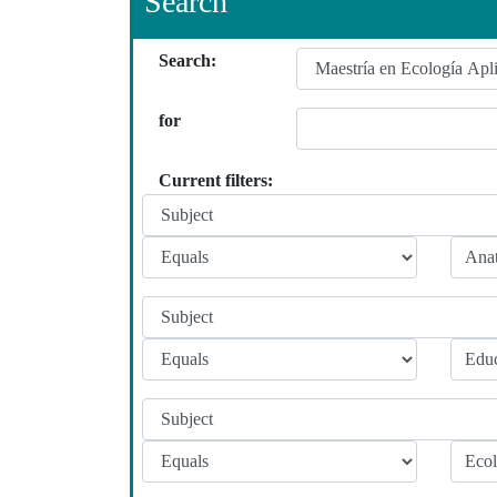
Search
Search:
for
Current filters: