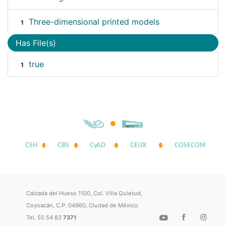
Three-dimensional printed models
1
Has File(s)
true
1
CSH
CBS
CyAD
CEUX
COSECOM
Calzada del Hueso 1100, Col. Villa Quietud,
Coyoacán, C.P. 04960, Ciudad de México.
Tel. 55 54 83
7371