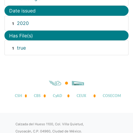
Date issued
2020
1
Has File(s)
true
1
CSH
CBS
CyAD
CEUX
COSECOM
Calzada del Hueso 1100, Col. Villa Quietud,
Coyoacán, C.P. 04960, Ciudad de México.