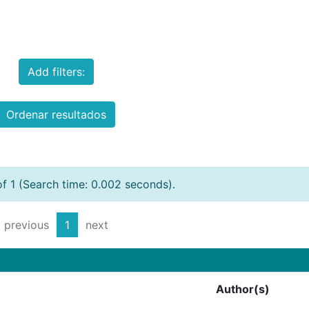
Add filters:
Ordenar resultados
of 1 (Search time: 0.002 seconds).
previous
1
next
Author(s)