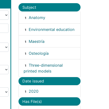
Subject
Anatomy
1
Environmental education
1
Maestría
1
Osteología
1
Three-dimensional
1
printed models
Date issued
2020
1
Has File(s)