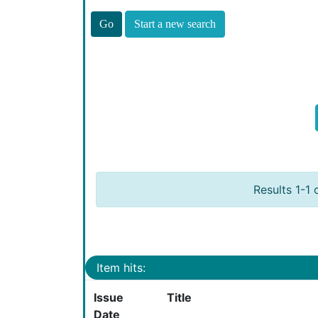
Start a new search
Results 1-1 
Item hits:
Issue
Title
Date