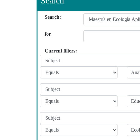
Search
Search:
for
Current filters: