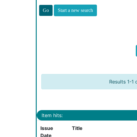
Start a new search
Results 1-1 
Item hits:
Issue
Title
Date