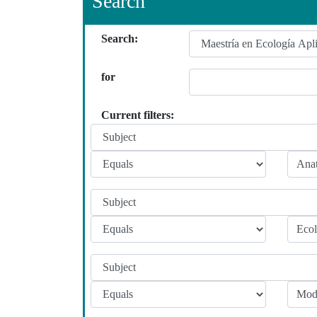
Search
Search:
for
Current filters: