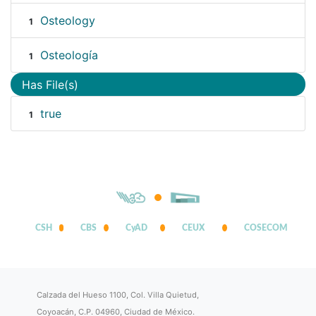
Osteology
1
Osteología
1
Has File(s)
true
1
CSH
CBS
CyAD
CEUX
COSECOM
Calzada del Hueso 1100, Col. Villa Quietud,
Coyoacán, C.P. 04960, Ciudad de México.