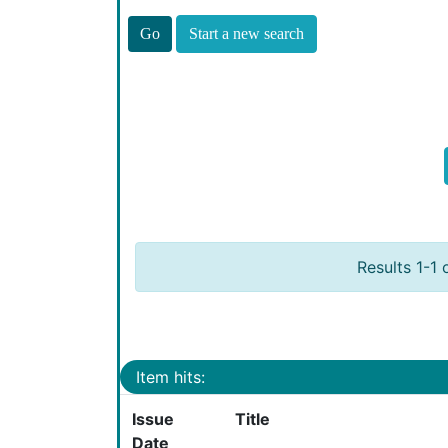
Start a new search
Results 1-1 
Item hits:
Issue
Title
Date