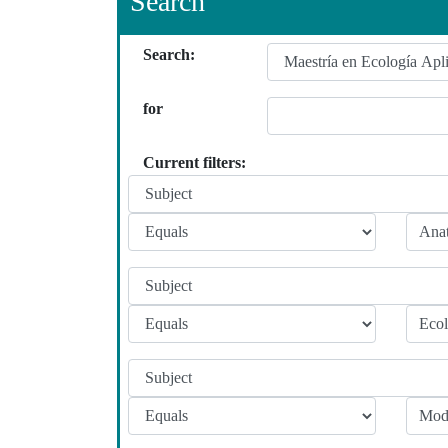
Search
Search:
for
Current filters: