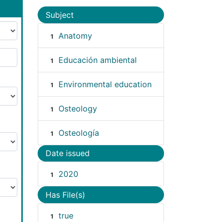
Subject
Anatomy
1
Educación ambiental
1
Environmental education
1
Osteology
1
Osteología
1
Date issued
2020
1
Has File(s)
true
1