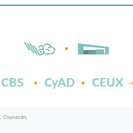
CBS
CyAD
CEUX
d, Coyoacán,