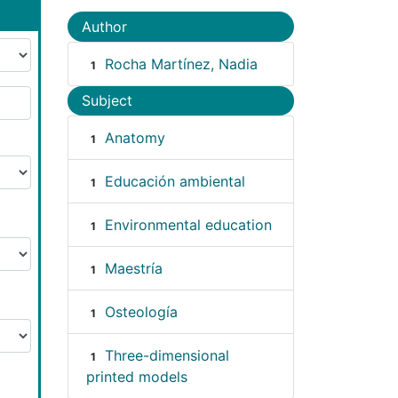
Author
Rocha Martínez, Nadia
1
Subject
Anatomy
1
Educación ambiental
1
Environmental education
1
Maestría
1
Osteología
1
Three-dimensional
1
printed models