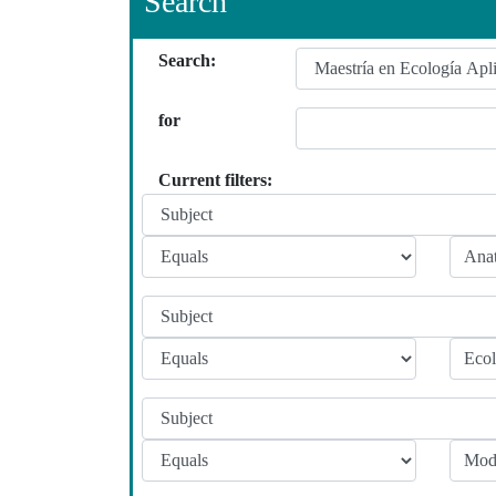
Search
Search:
for
Current filters: