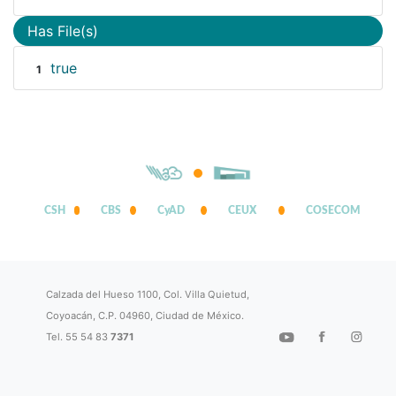
Has File(s)
true
1
CSH
CBS
CyAD
CEUX
COSECOM
Calzada del Hueso 1100, Col. Villa Quietud,
Coyoacán, C.P. 04960, Ciudad de México.
Tel. 55 54 83
7371