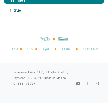
Has File(s)
true
1
CSH
CBS
CyAD
CEUX
COSECOM
Calzada del Hueso 1100, Col. Villa Quietud,
Coyoacán, C.P. 04960, Ciudad de México.
Tel. 55 54 83
7371