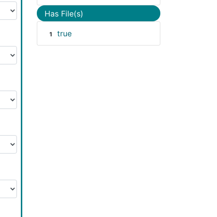
Has File(s)
true
1