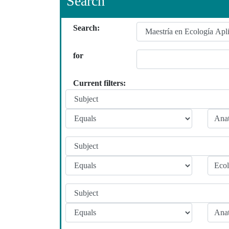
Search
Search:
for
Current filters: