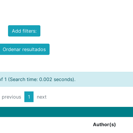
Add filters:
Ordenar resultados
of 1 (Search time: 0.002 seconds).
previous
1
next
Author(s)