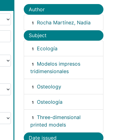
Author
Rocha Martínez, Nadia
1
Subject
Ecología
1
Modelos impresos
1
tridimensionales
Osteology
1
Osteología
1
Three-dimensional
1
printed models
Date issued