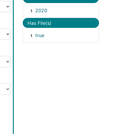
2020
1
Has File(s)
true
1