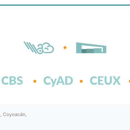
CBS
CyAD
CEUX
d, Coyoacán,