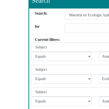
Search
Search:
for
Current filters: