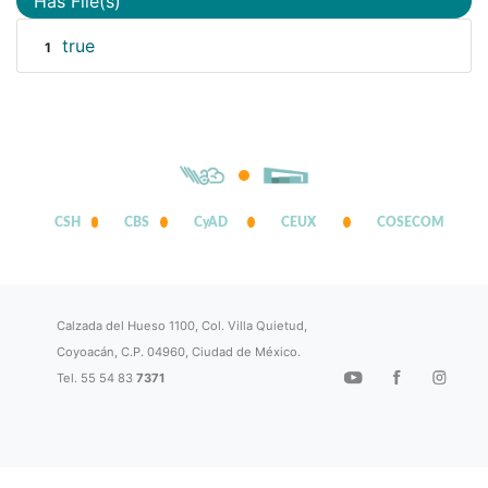
Has File(s)
true
1
CSH
CBS
CyAD
CEUX
COSECOM
Calzada del Hueso 1100, Col. Villa Quietud,
Coyoacán, C.P. 04960, Ciudad de México.
Tel. 55 54 83
7371