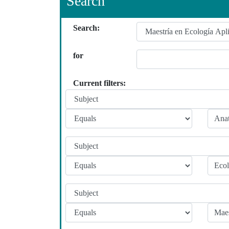
Search
Search:
for
Current filters: