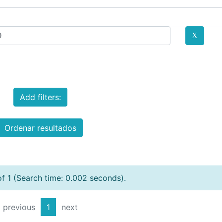
Add filters:
Ordenar resultados
of 1 (Search time: 0.002 seconds).
previous
1
next