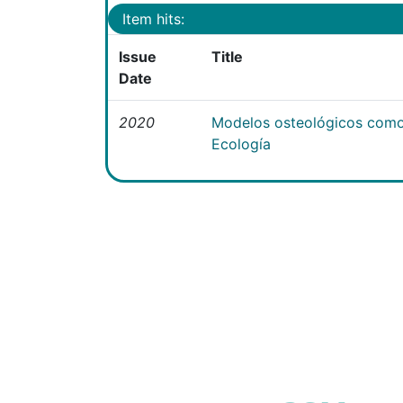
Item hits:
Issue
Title
Date
2020
Modelos osteológicos como
Ecología