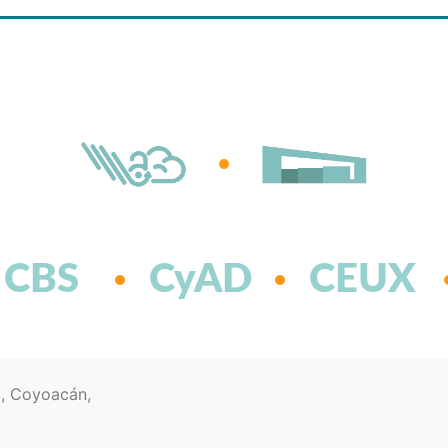
CBS
CyAD
CEUX
d, Coyoacán,