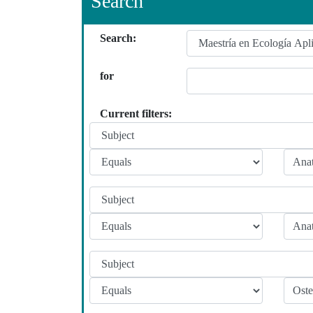
Search
Search:
for
Current filters: