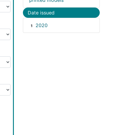
printed models
Date issued
2020
1