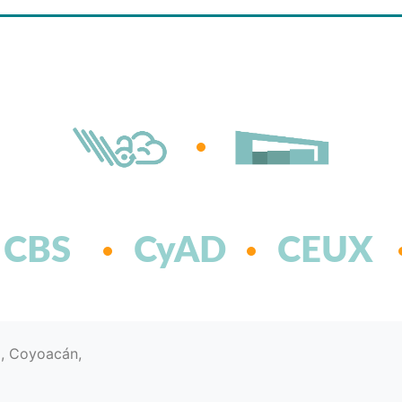
CBS
CyAD
CEUX
d, Coyoacán,