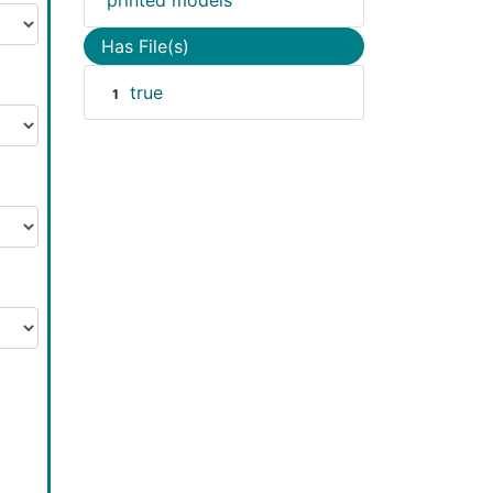
printed models
Has File(s)
true
1