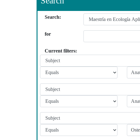
Search
Search:
for
Current filters: