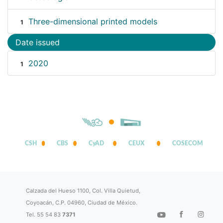
Three-dimensional printed models
1
Date issued
2020
1
CSH
CBS
CyAD
CEUX
COSECOM
Calzada del Hueso 1100, Col. Villa Quietud,
Coyoacán, C.P. 04960, Ciudad de México.
Tel. 55 54 83
7371