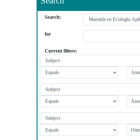
Search
Search:
for
Current filters: