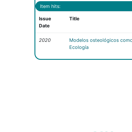
Item hits:
Issue
Title
Date
2020
Modelos osteológicos como
Ecología