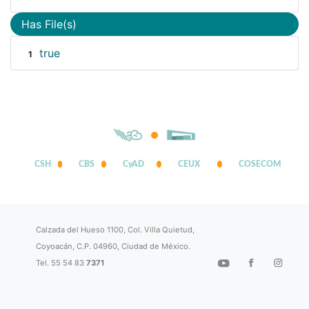
Has File(s)
true
1
CSH
CBS
CyAD
CEUX
COSECOM
Calzada del Hueso 1100, Col. Villa Quietud,
Coyoacán, C.P. 04960, Ciudad de México.
Tel. 55 54 83
7371