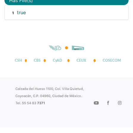
Has File(s)
true
1
CSH
CBS
CyAD
CEUX
COSECOM
Calzada del Hueso 1100, Col. Villa Quietud,
Coyoacán, C.P. 04960, Ciudad de México.
Tel. 55 54 83
7371