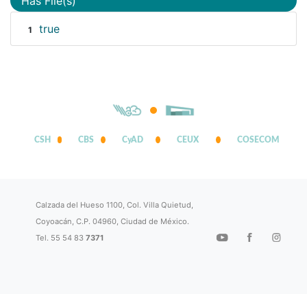
Has File(s)
true
1
CSH
CBS
CyAD
CEUX
COSECOM
Calzada del Hueso 1100, Col. Villa Quietud,
Coyoacán, C.P. 04960, Ciudad de México.
Tel. 55 54 83
7371