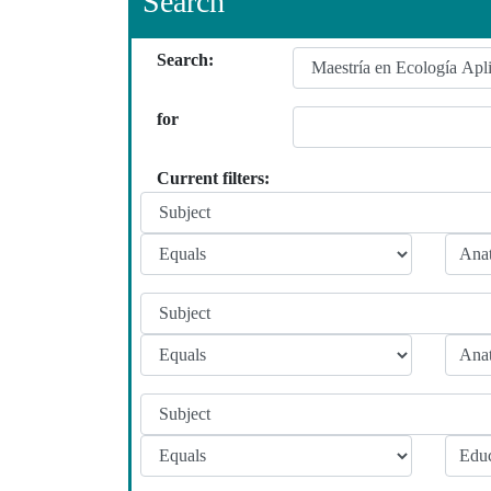
Search
Search:
for
Current filters: