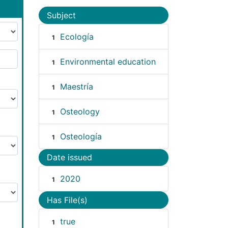
Subject
Ecología
1
Environmental education
1
Maestría
1
Osteology
1
Osteología
1
Date issued
2020
1
Has File(s)
true
1