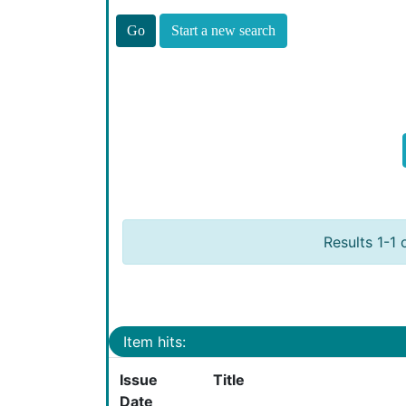
Start a new search
Results 1-1 
Item hits:
Issue
Title
Date