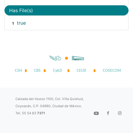
Has File(s)
true
1
CSH
CBS
CyAD
CEUX
COSECOM
Calzada del Hueso 1100, Col. Villa Quietud,
Coyoacán, C.P. 04960, Ciudad de México.
Tel. 55 54 83
7371