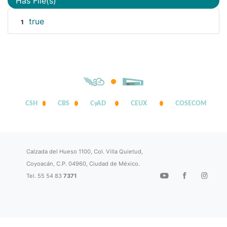
Has File(s)
true
1
CSH
CBS
CyAD
CEUX
COSECOM
Calzada del Hueso 1100, Col. Villa Quietud,
Coyoacán, C.P. 04960, Ciudad de México.
Tel. 55 54 83
7371