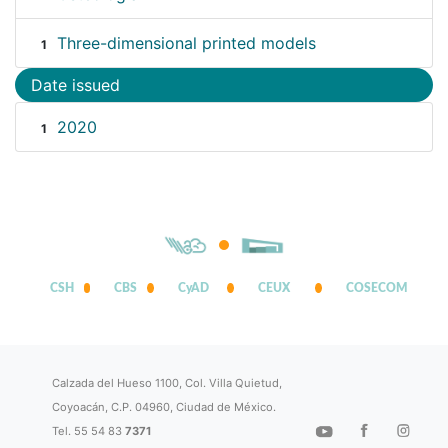
Three-dimensional printed models
1
Date issued
2020
1
CSH
CBS
CyAD
CEUX
COSECOM
Calzada del Hueso 1100, Col. Villa Quietud,
Coyoacán, C.P. 04960, Ciudad de México.
Tel. 55 54 83
7371