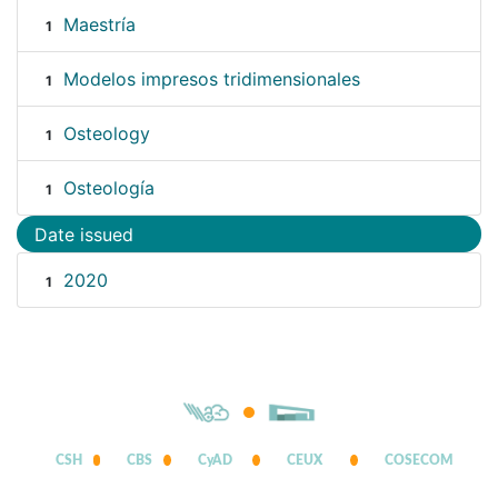
Maestría
1
Modelos impresos tridimensionales
1
Osteology
1
Osteología
1
Date issued
2020
1
CSH
CBS
CyAD
CEUX
COSECOM