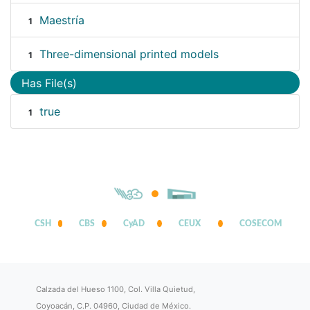
Maestría
1
Three-dimensional printed models
1
Has File(s)
true
1
CSH
CBS
CyAD
CEUX
COSECOM
Calzada del Hueso 1100, Col. Villa Quietud,
Coyoacán, C.P. 04960, Ciudad de México.