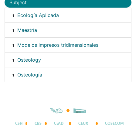
Subject
Ecología Aplicada
1
Maestría
1
Modelos impresos tridimensionales
1
Osteology
1
Osteología
1
CSH
CBS
CyAD
CEUX
COSECOM