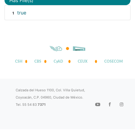
Has File(s)
true
1
CSH
CBS
CyAD
CEUX
COSECOM
Calzada del Hueso 1100, Col. Villa Quietud,
Coyoacán, C.P. 04960, Ciudad de México.
Tel. 55 54 83
7371