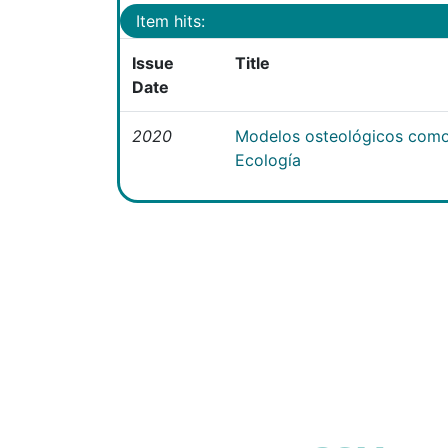
Item hits:
Issue
Title
Date
2020
Modelos osteológicos como
Ecología