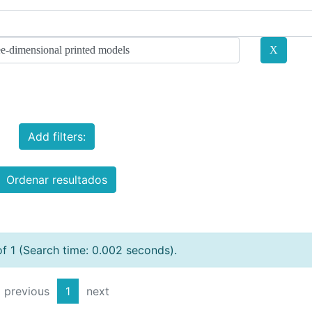
Add filters:
Ordenar resultados
of 1 (Search time: 0.002 seconds).
previous
1
next