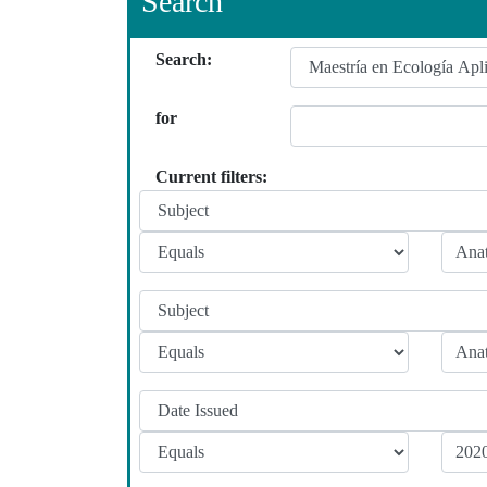
Search
Search:
for
Current filters: