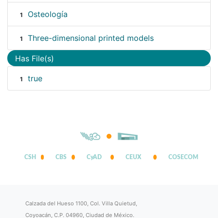
Osteología
1
Three-dimensional printed models
1
Has File(s)
true
1
CSH
CBS
CyAD
CEUX
COSECOM
Calzada del Hueso 1100, Col. Villa Quietud,
Coyoacán, C.P. 04960, Ciudad de México.